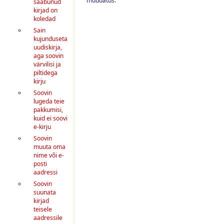
muudatus.
saabunud
kirjad on
koledad
Sain
kujunduseta
uudiskirja,
aga soovin
värvilisi ja
piltidega
kirju
Soovin
lugeda teie
pakkumisi,
kuid ei soovi
e-kirju
Soovin
muuta oma
nime või e-
posti
aadressi
Soovin
suunata
kirjad
teisele
aadressile