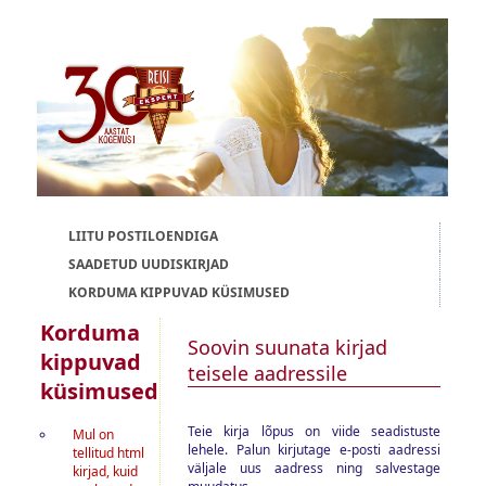
LIITU POSTILOENDIGA
SAADETUD UUDISKIRJAD
KORDUMA KIPPUVAD KÜSIMUSED
Korduma
Soovin suunata kirjad
kippuvad
teisele aadressile
küsimused
Teie kirja lõpus on viide seadistuste
Mul on
lehele. Palun kirjutage e-posti aadressi
tellitud html
väljale uus aadress ning salvestage
kirjad, kuid